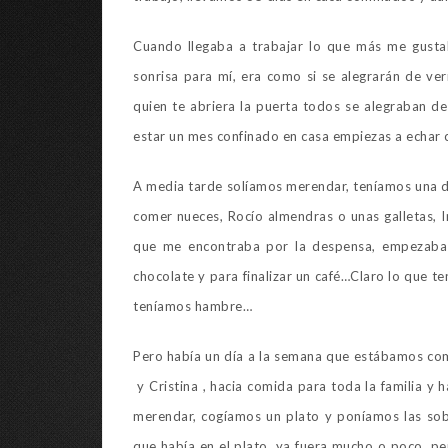
Cuando llegaba a trabajar lo que más me gusta
sonrisa para mí, era como si se alegrarán de ve
quien te abriera la puerta todos se alegraban d
estar un mes confinado en casa empiezas a echar 
A media tarde solíamos merendar, teníamos una de
comer nueces, Rocío almendras o unas galletas, 
que me encontraba por la despensa, empezaba 
chocolate y para finalizar un café…Claro lo que t
teníamos hambre…
Pero había un día a la semana que estábamos como
y Cristina , hacia comida para toda la familia 
merendar, cogíamos un plato y poníamos las so
que había en el plato, ya fuera mucho o poco, 