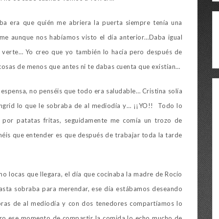
ba era que quién me abriera la puerta siempre tenía una
rme aunque nos habíamos visto el día anterior…Daba igual
e verte… Yo creo que yo también lo hacía pero después de
cosas de menos que antes ni te dabas cuenta que existían…
spensa, no penséis que todo era saludable… Cristina solía
Ingrid lo que le sobraba de al mediodía y… ¡¡YO!! Todo lo
por patatas fritas, seguidamente me comía un trozo de
enéis que entender es que después de trabajar toda la tarde
 locas que llegara, el día que cocinaba la madre de Rocío
y hasta sobraba para merendar, ese día estábamos deseando
bras de al mediodía y con dos tenedores compartíamos lo
pero ese momento de compartir la comida lo echo mucho de