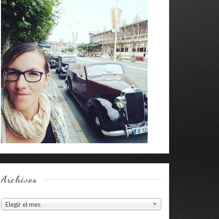
Archivos
Archivos
Elegir el mes