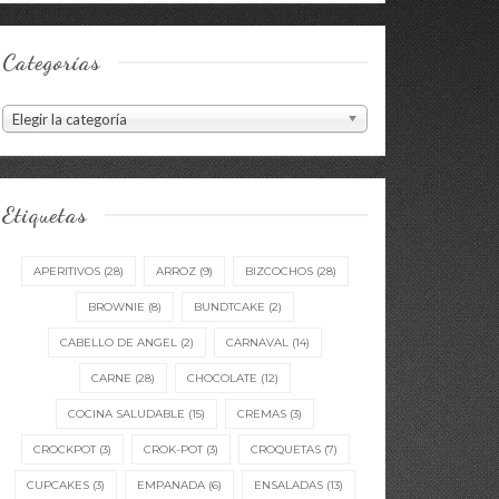
Categorías
Categorías
Elegir la categoría
Etiquetas
APERITIVOS
(28)
ARROZ
(9)
BIZCOCHOS
(28)
BROWNIE
(8)
BUNDTCAKE
(2)
CABELLO DE ANGEL
(2)
CARNAVAL
(14)
CARNE
(28)
CHOCOLATE
(12)
COCINA SALUDABLE
(15)
CREMAS
(3)
CROCKPOT
(3)
CROK-POT
(3)
CROQUETAS
(7)
CUPCAKES
(3)
EMPANADA
(6)
ENSALADAS
(13)