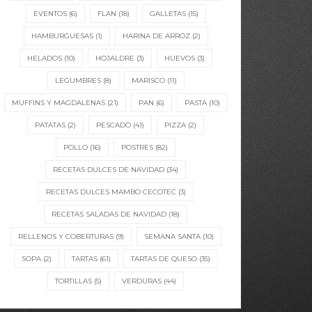
EVENTOS
(6)
FLAN
(18)
GALLETAS
(15)
HAMBURGUESAS
(1)
HARINA DE ARROZ
(2)
HELADOS
(10)
HOJALDRE
(3)
HUEVOS
(3)
LEGUMBRES
(8)
MARISCO
(11)
MUFFINS Y MAGDALENAS
(21)
PAN
(6)
PASTA
(10)
PATATAS
(2)
PESCADO
(41)
PIZZA
(2)
POLLO
(16)
POSTRES
(82)
RECETAS DULCES DE NAVIDAD
(34)
RECETAS DULCES MAMBO CECOTEC
(3)
RECETAS SALADAS DE NAVIDAD
(18)
RELLENOS Y COBERTURAS
(9)
SEMANA SANTA
(10)
SOPA
(2)
TARTAS
(61)
TARTAS DE QUESO
(35)
TORTILLAS
(5)
VERDURAS
(44)