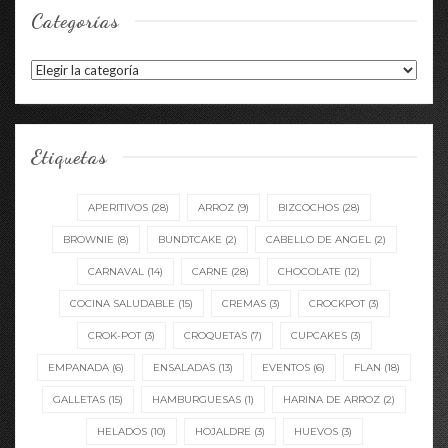
Categorías
Categorías
Etiquetas
APERITIVOS
(28)
ARROZ
(9)
BIZCOCHOS
(28)
BROWNIE
(8)
BUNDTCAKE
(2)
CABELLO DE ANGEL
(2)
CARNAVAL
(14)
CARNE
(28)
CHOCOLATE
(12)
COCINA SALUDABLE
(15)
CREMAS
(3)
CROCKPOT
(3)
CROK-POT
(3)
CROQUETAS
(7)
CUPCAKES
(3)
EMPANADA
(6)
ENSALADAS
(13)
EVENTOS
(6)
FLAN
(18)
GALLETAS
(15)
HAMBURGUESAS
(1)
HARINA DE ARROZ
(2)
HELADOS
(10)
HOJALDRE
(3)
HUEVOS
(3)