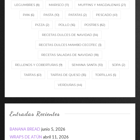
LEGUMBRES
(8)
MARISCO
(11)
MUFFINS Y MAGDALENAS
(21)
PAN
(6)
PASTA
(10)
PATATAS
(2)
PESCADO
(41)
PIZZA
(2)
POLLO
(16)
POSTRES
(82)
RECETAS DULCES DE NAVIDAD
(34)
RECETAS DULCES MAMBO CECOTEC
(3)
RECETAS SALADAS DE NAVIDAD
(18)
RELLENOS Y COBERTURAS
(9)
SEMANA SANTA
(10)
SOPA
(2)
TARTAS
(61)
TARTAS DE QUESO
(35)
TORTILLAS
(5)
VERDURAS
(44)
Entradas Recientes
BANANA BREAD
junio 5, 2026
WRAPS DE ATÚN
abril 11, 2026