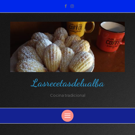
Lasrecetasdelualba
Cocina tradicional