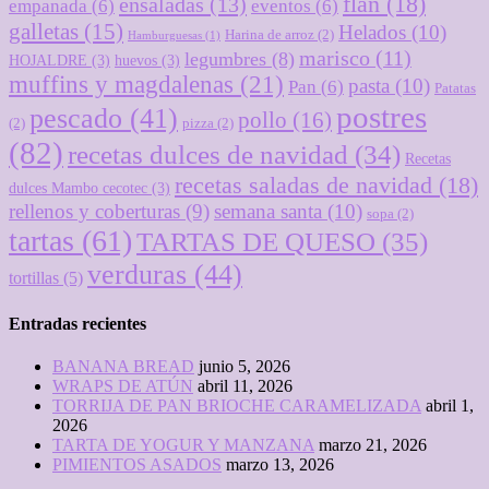
flan
(18)
ensaladas
(13)
empanada
(6)
eventos
(6)
galletas
(15)
Helados
(10)
Harina de arroz
(2)
Hamburguesas
(1)
marisco
(11)
legumbres
(8)
HOJALDRE
(3)
huevos
(3)
muffins y magdalenas
(21)
pasta
(10)
Pan
(6)
Patatas
postres
pescado
(41)
pollo
(16)
(2)
pizza
(2)
(82)
recetas dulces de navidad
(34)
Recetas
recetas saladas de navidad
(18)
dulces Mambo cecotec
(3)
rellenos y coberturas
(9)
semana santa
(10)
sopa
(2)
tartas
(61)
TARTAS DE QUESO
(35)
verduras
(44)
tortillas
(5)
Entradas recientes
BANANA BREAD
junio 5, 2026
WRAPS DE ATÚN
abril 11, 2026
TORRIJA DE PAN BRIOCHE CARAMELIZADA
abril 1,
2026
TARTA DE YOGUR Y MANZANA
marzo 21, 2026
PIMIENTOS ASADOS
marzo 13, 2026