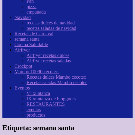
Pan
pizza
empanada
Navidad
recetas dulces de navidad
recetas saladas de navidad
Recetas de Carnaval
semana santa
Cocina Saludable
Airfryer
Airfryer recetas dulces
Airfryer recetas saladas
Crockpot
Mambo 10090 cecotec.
Recetas dulces Mambo cecotec
Recetas saladas Mambo cecotec
Eventos
VI xuntanza
IX xuntanza de blogguers
RESTAURANTES
eventos
productos
Etiqueta:
semana santa