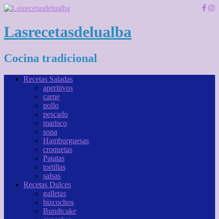
Lasrecetasdelualba
Cocina tradicional
Recetas Saladas
aperitivos
carne
pollo
pescado
marisco
sopa
Hamburguesas
croquetas
Patatas
tortillas
salsas
Recetas Dulces
galletas
bizcochos
Bundtcake