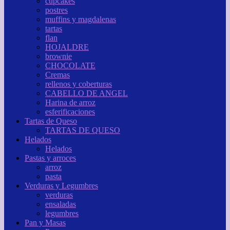
cupcakes
postres
muffins y magdalenas
tartas
flan
HOJALDRE
brownie
CHOCOLATE
Cremas
rellenos y coberturas
CABELLO DE ANGEL
Harina de arroz
esferificaciones
Tartas de Queso
TARTAS DE QUESO
Helados
Helados
Pastas y arroces
arroz
pasta
Verduras y Legumbres
verduras
ensaladas
legumbres
Pan y Masas