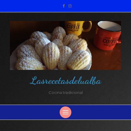
Lasrecetasdelualba
Cocina tradicional