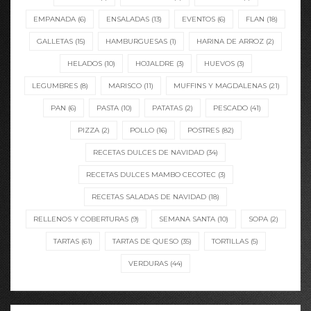
EMPANADA
(6)
ENSALADAS
(13)
EVENTOS
(6)
FLAN
(18)
GALLETAS
(15)
HAMBURGUESAS
(1)
HARINA DE ARROZ
(2)
HELADOS
(10)
HOJALDRE
(3)
HUEVOS
(3)
LEGUMBRES
(8)
MARISCO
(11)
MUFFINS Y MAGDALENAS
(21)
PAN
(6)
PASTA
(10)
PATATAS
(2)
PESCADO
(41)
PIZZA
(2)
POLLO
(16)
POSTRES
(82)
RECETAS DULCES DE NAVIDAD
(34)
RECETAS DULCES MAMBO CECOTEC
(3)
RECETAS SALADAS DE NAVIDAD
(18)
RELLENOS Y COBERTURAS
(9)
SEMANA SANTA
(10)
SOPA
(2)
TARTAS
(61)
TARTAS DE QUESO
(35)
TORTILLAS
(5)
VERDURAS
(44)