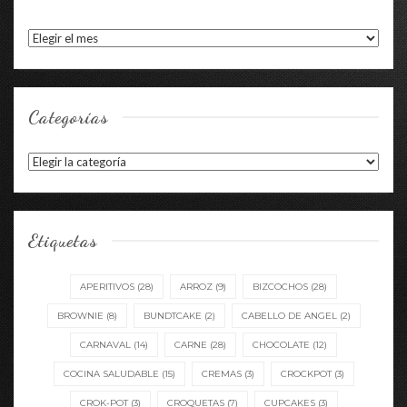
Archivos
Categorías
Categorías
Etiquetas
APERITIVOS
(28)
ARROZ
(9)
BIZCOCHOS
(28)
BROWNIE
(8)
BUNDTCAKE
(2)
CABELLO DE ANGEL
(2)
CARNAVAL
(14)
CARNE
(28)
CHOCOLATE
(12)
COCINA SALUDABLE
(15)
CREMAS
(3)
CROCKPOT
(3)
CROK-POT
(3)
CROQUETAS
(7)
CUPCAKES
(3)