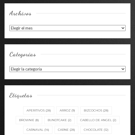
Archivos
Archivos
Categorías
Categorías
Etiquetas
APERITIVOS
(28)
ARROZ
(9)
BIZCOCHOS
(28)
BROWNIE
(8)
BUNDTCAKE
(2)
CABELLO DE ANGEL
(2)
CARNAVAL
(14)
CARNE
(28)
CHOCOLATE
(12)