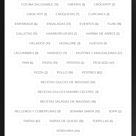
COCINA SALUDABLE
(15)
CREMAS
(3)
CROCKPOT
(3)
CROK-POT
(3)
CROQUETAS
(7)
CUPCAKES
(3)
EMPANADA
(6)
ENSALADAS
(13)
EVENTOS
(6)
FLAN
(18)
GALLETAS
(15)
HAMBURGUESAS
(1)
HARINA DE ARROZ
(2)
HELADOS
(10)
HOJALDRE
(3)
HUEVOS
(3)
LEGUMBRES
(8)
MARISCO
(11)
MUFFINS Y MAGDALENAS
(21)
PAN
(6)
PASTA
(10)
PATATAS
(2)
PESCADO
(41)
PIZZA
(2)
POLLO
(16)
POSTRES
(82)
RECETAS DULCES DE NAVIDAD
(34)
RECETAS DULCES MAMBO CECOTEC
(3)
RECETAS SALADAS DE NAVIDAD
(18)
RELLENOS Y COBERTURAS
(9)
SEMANA SANTA
(10)
SOPA
(2)
TARTAS
(61)
TARTAS DE QUESO
(35)
TORTILLAS
(5)
VERDURAS
(44)