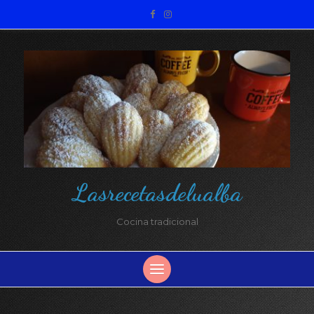
Lasrecetasdelualba
Cocina tradicional