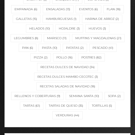
EMPANADA
(6)
ENSALADAS
(13)
EVENTOS
(6)
FLAN
(18)
GALLETAS
(15)
HAMBURGUESAS
(1)
HARINA DE ARROZ
(2)
HELADOS
(10)
HOJALDRE
(3)
HUEVOS
(3)
LEGUMBRES
(8)
MARISCO
(11)
MUFFINS Y MAGDALENAS
(21)
PAN
(6)
PASTA
(10)
PATATAS
(2)
PESCADO
(41)
PIZZA
(2)
POLLO
(16)
POSTRES
(82)
RECETAS DULCES DE NAVIDAD
(34)
RECETAS DULCES MAMBO CECOTEC
(3)
RECETAS SALADAS DE NAVIDAD
(18)
RELLENOS Y COBERTURAS
(9)
SEMANA SANTA
(10)
SOPA
(2)
TARTAS
(61)
TARTAS DE QUESO
(35)
TORTILLAS
(5)
VERDURAS
(44)