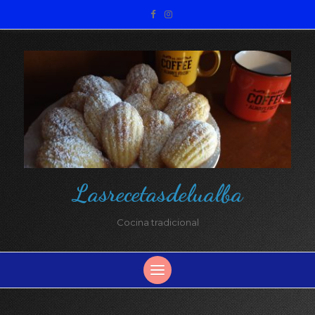
Lasrecetasdelualba
Cocina tradicional