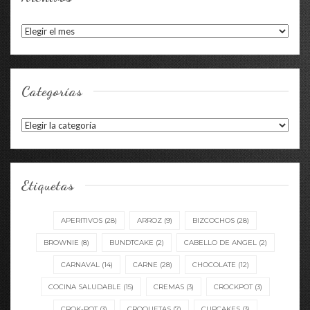
Archivos
Categorías
Categorías
Etiquetas
APERITIVOS
(28)
ARROZ
(9)
BIZCOCHOS
(28)
BROWNIE
(8)
BUNDTCAKE
(2)
CABELLO DE ANGEL
(2)
CARNAVAL
(14)
CARNE
(28)
CHOCOLATE
(12)
COCINA SALUDABLE
(15)
CREMAS
(3)
CROCKPOT
(3)
CROK-POT
(3)
CROQUETAS
(7)
CUPCAKES
(3)