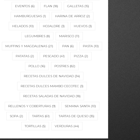
EVENTOS
(6)
FLAN
(18)
GALLETAS
(15)
HAMBURGUESAS
(1)
HARINA DE ARROZ
(2)
HELADOS
(10)
HOJALDRE
(3)
HUEVOS
(3)
LEGUMBRES
(8)
MARISCO
(11)
MUFFINS Y MAGDALENAS
(21)
PAN
(6)
PASTA
(10)
PATATAS
(2)
PESCADO
(41)
PIZZA
(2)
POLLO
(16)
POSTRES
(82)
RECETAS DULCES DE NAVIDAD
(34)
RECETAS DULCES MAMBO CECOTEC
(3)
RECETAS SALADAS DE NAVIDAD
(18)
RELLENOS Y COBERTURAS
(9)
SEMANA SANTA
(10)
SOPA
(2)
TARTAS
(61)
TARTAS DE QUESO
(35)
TORTILLAS
(5)
VERDURAS
(44)