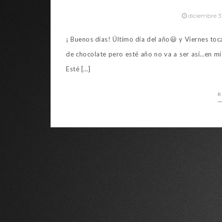
diciembre 3
¡ Buenos días! Último día del año😃 y Viernes to
de chocolate pero esté año no va a ser así…en mí 
Esté […]
R