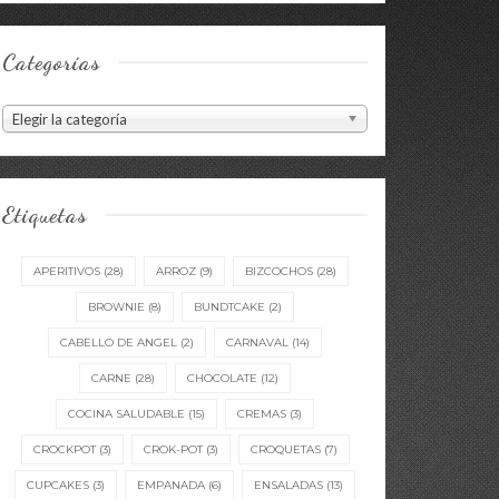
Categorías
Categorías
Elegir la categoría
Etiquetas
APERITIVOS
(28)
ARROZ
(9)
BIZCOCHOS
(28)
BROWNIE
(8)
BUNDTCAKE
(2)
CABELLO DE ANGEL
(2)
CARNAVAL
(14)
CARNE
(28)
CHOCOLATE
(12)
COCINA SALUDABLE
(15)
CREMAS
(3)
CROCKPOT
(3)
CROK-POT
(3)
CROQUETAS
(7)
CUPCAKES
(3)
EMPANADA
(6)
ENSALADAS
(13)