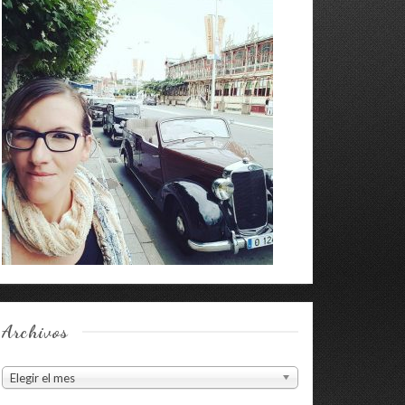
Archivos
Archivos
Elegir el mes