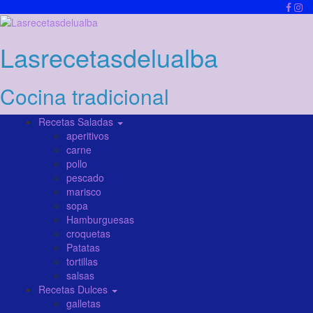
Lasrecetasdelualba
Cocina tradicional
Recetas Saladas
aperitivos
carne
pollo
pescado
marisco
sopa
Hamburguesas
croquetas
Patatas
tortillas
salsas
Recetas Dulces
galletas