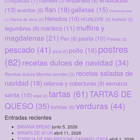
croquetas
(7)
empanada
(6)
cupcakes
(3)
flan
(18)
galletas
(15)
(13)
eventos
(6)
Hamburguesas
Helados
(10)
HOJALDRE
(3)
huevos
(3)
Harina de arroz
(2)
(1)
muffins y
marisco
(11)
legumbres
(8)
magdalenas
(21)
pasta
(10)
Pan
(6)
Patatas
(2)
postres
pescado
(41)
pollo
(16)
pizza
(2)
(82)
recetas dulces de navidad
(34)
recetas saladas de
Recetas dulces Mambo cecotec
(3)
navidad
(18)
rellenos y coberturas
(9)
semana
tartas
(61)
TARTAS DE
santa
(10)
sopa
(2)
verduras
(44)
QUESO
(35)
tortillas
(5)
Entradas recientes
BANANA BREAD
junio 5, 2026
WRAPS DE ATÚN
abril 11, 2026
TORRIJA DE PAN BRIOCHE CARAMELIZADA
abril 1, 2026