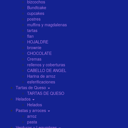
bizcochos
Bundtcake
cupcakes
postres
muffins y magdalenas
tartas
flan
HOJALDRE
brownie
CHOCOLATE
Cremas
rellenos y coberturas
CABELLO DE ANGEL
Harina de arroz
esferificaciones
Tartas de Queso
TARTAS DE QUESO
Helados
Helados
Pastas y arroces
arroz
pasta
Verduras y Legumbres