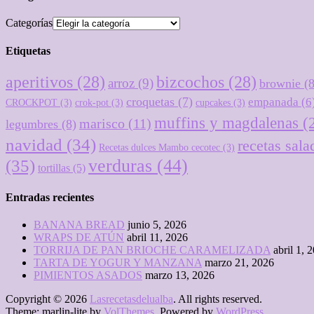
Categorías
Etiquetas
aperitivos
(28)
bizcochos
(28)
arroz
(9)
brownie
(8
croquetas
(7)
empanada
(6
CROCKPOT
(3)
crok-pot
(3)
cupcakes
(3)
muffins y magdalenas
(
marisco
(11)
legumbres
(8)
navidad
(34)
recetas sala
Recetas dulces Mambo cecotec
(3)
verduras
(44)
(35)
tortillas
(5)
Entradas recientes
BANANA BREAD
junio 5, 2026
WRAPS DE ATÚN
abril 11, 2026
TORRIJA DE PAN BRIOCHE CARAMELIZADA
abril 1, 
TARTA DE YOGUR Y MANZANA
marzo 21, 2026
PIMIENTOS ASADOS
marzo 13, 2026
Copyright © 2026
Lasrecetasdelualba
. All rights reserved.
Theme: marlin-lite by
VolThemes
. Powered by
WordPress
.