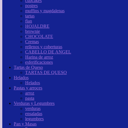
cupcakes
postres
muffins y magdalenas
tartas
flan
HOJALDRE
brownie
CHOCOLATE
Cremas
rellenos y coberturas
CABELLO DE ANGEL
Harina de arroz
esferificaciones
Tartas de Queso
TARTAS DE QUESO
Helados
Helados
Pastas y arroces
arroz
pasta
Verduras y Legumbres
verduras
ensaladas
legumbres
Pan y Masas