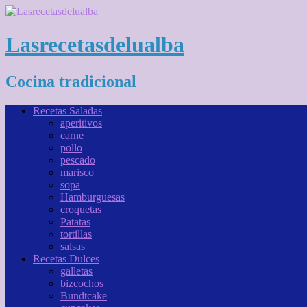
Lasrecetasdelualba
Cocina tradicional
Recetas Saladas
aperitivos
carne
pollo
pescado
marisco
sopa
Hamburguesas
croquetas
Patatas
tortillas
salsas
Recetas Dulces
galletas
bizcochos
Bundtcake