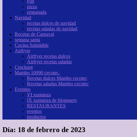
Pan
pizza
empanada
Navidad
recetas dulces de navidad
recetas saladas de navidad
Recetas de Carnaval
semana santa
Cocina Saludable
Airfryer
Airfryer recetas dulces
Airfryer recetas saladas
Crockpot
Mambo 10090 cecotec.
Recetas dulces Mambo cecotec
Recetas saladas Mambo cecotec
Eventos
VI xuntanza
IX xuntanza de blogguers
RESTAURANTES
eventos
productos
Día:
18 de febrero de 2023