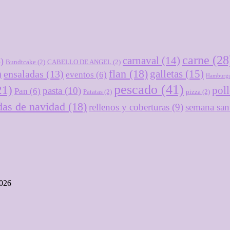
carne
(28
carnaval
(14)
)
Bundtcake
(2)
CABELLO DE ANGEL
(2)
flan
(18)
galletas
(15)
ensaladas
(13)
)
eventos
(6)
Hamburgu
pescado
(41)
21)
pol
pasta
(10)
Pan
(6)
Patatas
(2)
pizza
(2)
das de navidad
(18)
rellenos y coberturas
(9)
semana san
2026