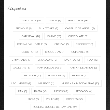
Etiquetas
APERITIVOS
(28)
ARROZ
(9)
BIZCOCHOS
(28)
BROWNIE
(8)
BUNDTCAKE
(2)
CABELLO DE ANGEL
(2)
CARNAVAL
(14)
CARNE
(28)
CHOCOLATE
(12)
COCINA SALUDABLE
(15)
CREMAS
(3)
CROCKPOT
(3)
CROK-POT
(3)
CROQUETAS
(7)
CUPCAKES
(3)
EMPANADA
(6)
ENSALADAS
(13)
EVENTOS
(6)
FLAN
(18)
GALLETAS
(15)
HAMBURGUESAS
(1)
HARINA DE ARROZ
(2)
HELADOS
(10)
HOJALDRE
(3)
HUEVOS
(3)
LEGUMBRES
(8)
MARISCO
(11)
MUFFINS Y MAGDALENAS
(21)
PAN
(6)
PASTA
(10)
PATATAS
(2)
PESCADO
(41)
PIZZA
(2)
POLLO
(16)
POSTRES
(82)
RECETAS DULCES DE NAVIDAD
(34)