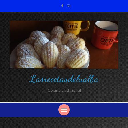
Lasrecetasdelualba
Cocina tradicional