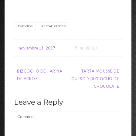
EVENTOS
RESTAURANTES
noviembre 11, 2017
Navegación
BIZCOCHO DE HARINA
TARTA MOUSSE DE
de
DE ARROZ
QUESO Y BIZCOCHO DE
entradas
CHOCOLATE
Leave a Reply