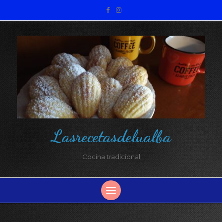
Lasrecetasdelualba
Cocina tradicional