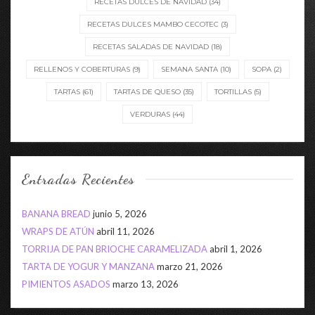
RECETAS DULCES DE NAVIDAD
(34)
RECETAS DULCES MAMBO CECOTEC
(3)
RECETAS SALADAS DE NAVIDAD
(18)
RELLENOS Y COBERTURAS
(9)
SEMANA SANTA
(10)
SOPA
(2)
TARTAS
(61)
TARTAS DE QUESO
(35)
TORTILLAS
(5)
VERDURAS
(44)
Entradas Recientes
BANANA BREAD
junio 5, 2026
WRAPS DE ATÚN
abril 11, 2026
TORRIJA DE PAN BRIOCHE CARAMELIZADA
abril 1, 2026
TARTA DE YOGUR Y MANZANA
marzo 21, 2026
PIMIENTOS ASADOS
marzo 13, 2026