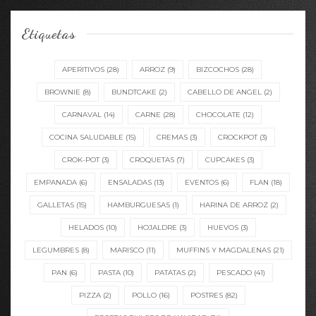
Etiquetas
APERITIVOS
(28)
ARROZ
(9)
BIZCOCHOS
(28)
BROWNIE
(8)
BUNDTCAKE
(2)
CABELLO DE ANGEL
(2)
CARNAVAL
(14)
CARNE
(28)
CHOCOLATE
(12)
COCINA SALUDABLE
(15)
CREMAS
(3)
CROCKPOT
(3)
CROK-POT
(3)
CROQUETAS
(7)
CUPCAKES
(3)
EMPANADA
(6)
ENSALADAS
(13)
EVENTOS
(6)
FLAN
(18)
GALLETAS
(15)
HAMBURGUESAS
(1)
HARINA DE ARROZ
(2)
HELADOS
(10)
HOJALDRE
(3)
HUEVOS
(3)
LEGUMBRES
(8)
MARISCO
(11)
MUFFINS Y MAGDALENAS
(21)
PAN
(6)
PASTA
(10)
PATATAS
(2)
PESCADO
(41)
PIZZA
(2)
POLLO
(16)
POSTRES
(82)