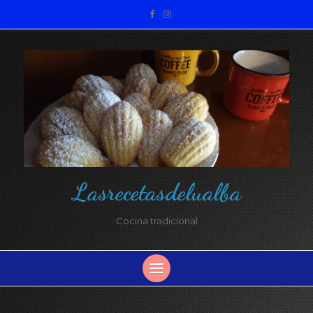
Lasrecetasdelualba
Cocina tradicional