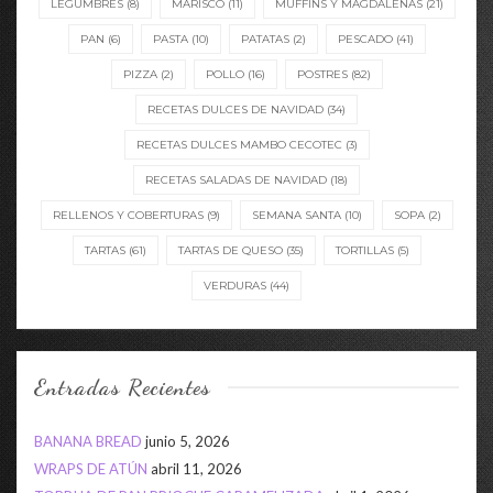
LEGUMBRES
(8)
MARISCO
(11)
MUFFINS Y MAGDALENAS
(21)
PAN
(6)
PASTA
(10)
PATATAS
(2)
PESCADO
(41)
PIZZA
(2)
POLLO
(16)
POSTRES
(82)
RECETAS DULCES DE NAVIDAD
(34)
RECETAS DULCES MAMBO CECOTEC
(3)
RECETAS SALADAS DE NAVIDAD
(18)
RELLENOS Y COBERTURAS
(9)
SEMANA SANTA
(10)
SOPA
(2)
TARTAS
(61)
TARTAS DE QUESO
(35)
TORTILLAS
(5)
VERDURAS
(44)
Entradas Recientes
BANANA BREAD
junio 5, 2026
WRAPS DE ATÚN
abril 11, 2026