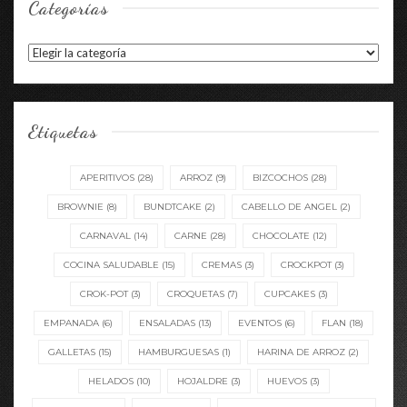
Categorías
Categorías
Etiquetas
APERITIVOS
(28)
ARROZ
(9)
BIZCOCHOS
(28)
BROWNIE
(8)
BUNDTCAKE
(2)
CABELLO DE ANGEL
(2)
CARNAVAL
(14)
CARNE
(28)
CHOCOLATE
(12)
COCINA SALUDABLE
(15)
CREMAS
(3)
CROCKPOT
(3)
CROK-POT
(3)
CROQUETAS
(7)
CUPCAKES
(3)
EMPANADA
(6)
ENSALADAS
(13)
EVENTOS
(6)
FLAN
(18)
GALLETAS
(15)
HAMBURGUESAS
(1)
HARINA DE ARROZ
(2)
HELADOS
(10)
HOJALDRE
(3)
HUEVOS
(3)