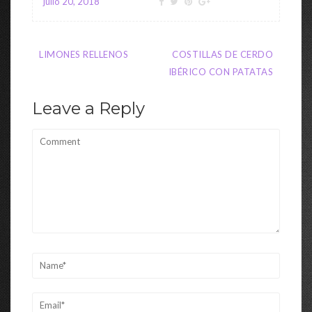
julio 20, 2018
Navegación
LIMONES RELLENOS
COSTILLAS DE CERDO
de
IBÉRICO CON PATATAS
entradas
Leave a Reply