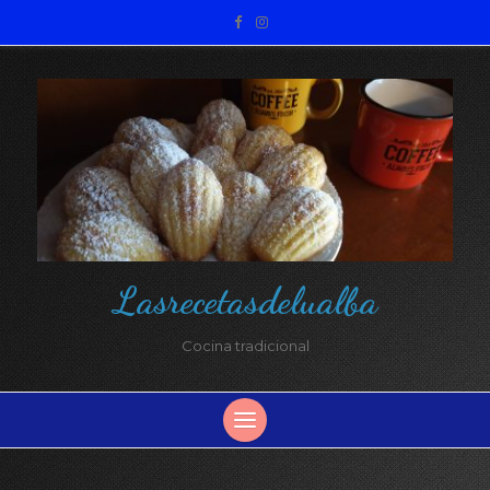
Lasrecetasdelualba
Cocina tradicional