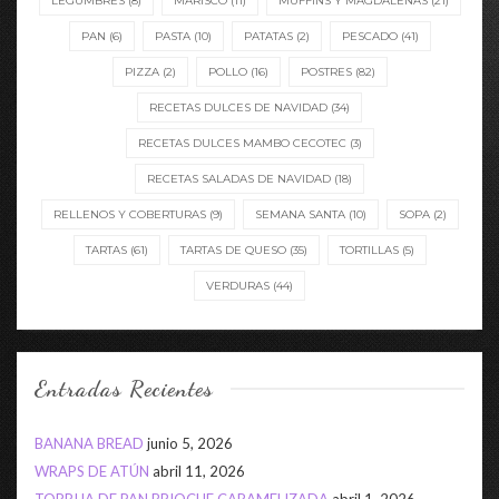
LEGUMBRES
(8)
MARISCO
(11)
MUFFINS Y MAGDALENAS
(21)
PAN
(6)
PASTA
(10)
PATATAS
(2)
PESCADO
(41)
PIZZA
(2)
POLLO
(16)
POSTRES
(82)
RECETAS DULCES DE NAVIDAD
(34)
RECETAS DULCES MAMBO CECOTEC
(3)
RECETAS SALADAS DE NAVIDAD
(18)
RELLENOS Y COBERTURAS
(9)
SEMANA SANTA
(10)
SOPA
(2)
TARTAS
(61)
TARTAS DE QUESO
(35)
TORTILLAS
(5)
VERDURAS
(44)
Entradas Recientes
BANANA BREAD
junio 5, 2026
WRAPS DE ATÚN
abril 11, 2026