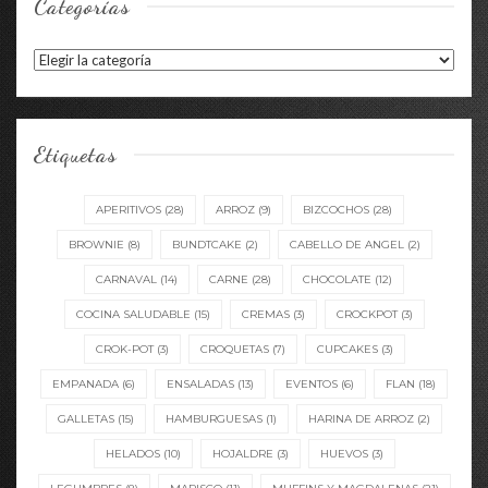
Categorías
Categorías
Etiquetas
APERITIVOS
(28)
ARROZ
(9)
BIZCOCHOS
(28)
BROWNIE
(8)
BUNDTCAKE
(2)
CABELLO DE ANGEL
(2)
CARNAVAL
(14)
CARNE
(28)
CHOCOLATE
(12)
COCINA SALUDABLE
(15)
CREMAS
(3)
CROCKPOT
(3)
CROK-POT
(3)
CROQUETAS
(7)
CUPCAKES
(3)
EMPANADA
(6)
ENSALADAS
(13)
EVENTOS
(6)
FLAN
(18)
GALLETAS
(15)
HAMBURGUESAS
(1)
HARINA DE ARROZ
(2)
HELADOS
(10)
HOJALDRE
(3)
HUEVOS
(3)