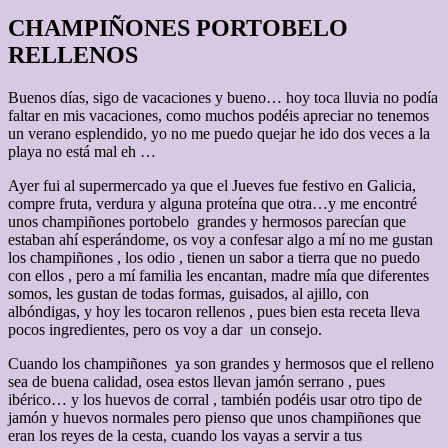
CHAMPIÑONES PORTOBELO
RELLENOS
Buenos días, sigo de vacaciones y bueno… hoy toca lluvia no podía
faltar en mis vacaciones, como muchos podéis apreciar no tenemos
un verano esplendido, yo no me puedo quejar he ido dos veces a la
playa no está mal eh …
Ayer fui al supermercado ya que el Jueves fue festivo en Galicia,
compre fruta, verdura y alguna proteína que otra…y me encontré
unos champiñones portobelo grandes y hermosos parecían que
estaban ahí esperándome, os voy a confesar algo a mí no me gustan
los champiñones , los odio , tienen un sabor a tierra que no puedo
con ellos , pero a mí familia les encantan, madre mía que diferentes
somos, les gustan de todas formas, guisados, al ajillo, con
albóndigas, y hoy les tocaron rellenos , pues bien esta receta lleva
pocos ingredientes, pero os voy a dar un consejo.
Cuando los champiñones ya son grandes y hermosos que el relleno
sea de buena calidad, osea estos llevan jamón serrano , pues
ibérico… y los huevos de corral , también podéis usar otro tipo de
jamón y huevos normales pero pienso que unos champiñones que
eran los reyes de la cesta, cuando los vayas a servir a tus