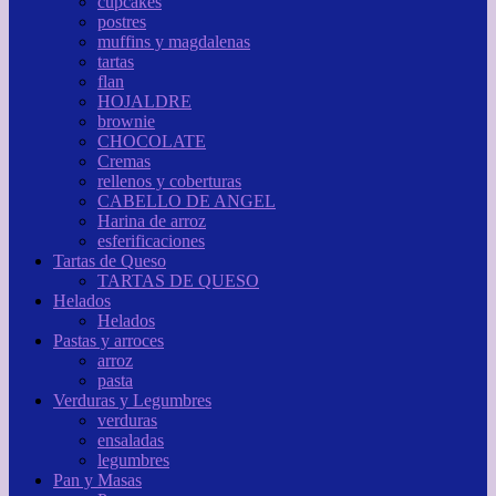
cupcakes
postres
muffins y magdalenas
tartas
flan
HOJALDRE
brownie
CHOCOLATE
Cremas
rellenos y coberturas
CABELLO DE ANGEL
Harina de arroz
esferificaciones
Tartas de Queso
TARTAS DE QUESO
Helados
Helados
Pastas y arroces
arroz
pasta
Verduras y Legumbres
verduras
ensaladas
legumbres
Pan y Masas