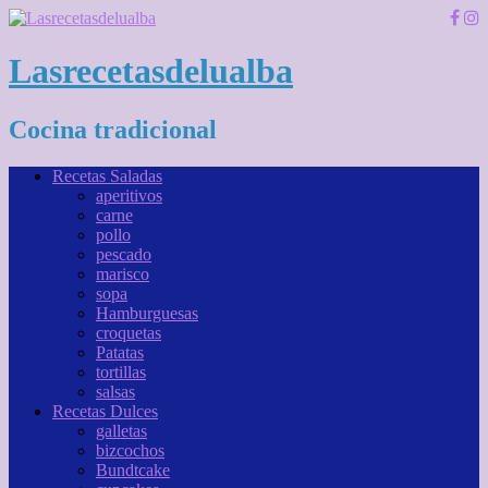
Lasrecetasdelualba
Cocina tradicional
Recetas Saladas
aperitivos
carne
pollo
pescado
marisco
sopa
Hamburguesas
croquetas
Patatas
tortillas
salsas
Recetas Dulces
galletas
bizcochos
Bundtcake