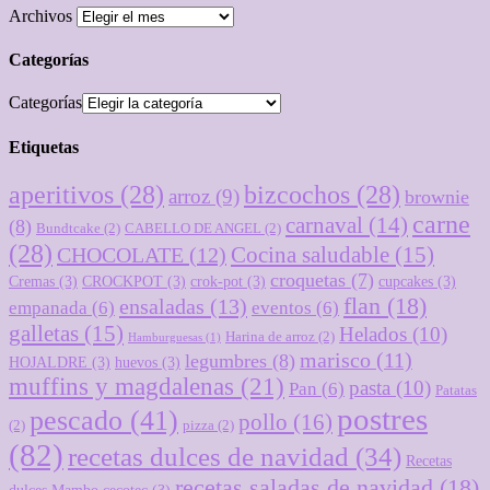
Archivos
Categorías
Categorías
Etiquetas
aperitivos
(28)
bizcochos
(28)
arroz
(9)
brownie
carne
carnaval
(14)
(8)
Bundtcake
(2)
CABELLO DE ANGEL
(2)
(28)
Cocina saludable
(15)
CHOCOLATE
(12)
croquetas
(7)
Cremas
(3)
CROCKPOT
(3)
crok-pot
(3)
cupcakes
(3)
flan
(18)
ensaladas
(13)
empanada
(6)
eventos
(6)
galletas
(15)
Helados
(10)
Harina de arroz
(2)
Hamburguesas
(1)
marisco
(11)
legumbres
(8)
HOJALDRE
(3)
huevos
(3)
muffins y magdalenas
(21)
pasta
(10)
Pan
(6)
Patatas
postres
pescado
(41)
pollo
(16)
(2)
pizza
(2)
(82)
recetas dulces de navidad
(34)
Recetas
recetas saladas de navidad
(18)
dulces Mambo cecotec
(3)