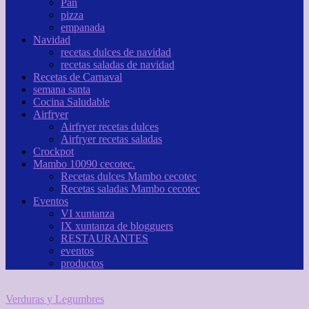
Pan
pizza
empanada
Navidad
recetas dulces de navidad
recetas saladas de navidad
Recetas de Carnaval
semana santa
Cocina Saludable
Airfryer
Airfryer recetas dulces
Airfryer recetas saladas
Crockpot
Mambo 10090 cecotec.
Recetas dulces Mambo cecotec
Recetas saladas Mambo cecotec
Eventos
VI xuntanza
IX xuntanza de blogguers
RESTAURANTES
eventos
productos
Verduras y Legumbres