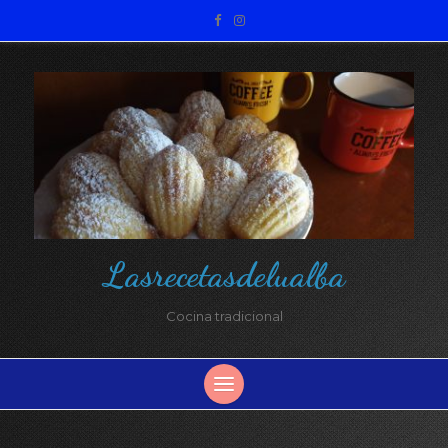
Lasrecetasdelualba
Cocina tradicional