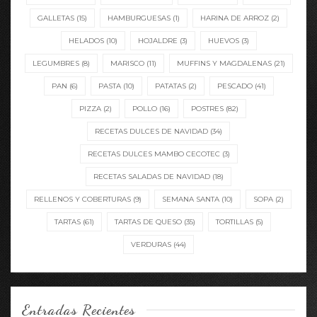
GALLETAS
(15)
HAMBURGUESAS
(1)
HARINA DE ARROZ
(2)
HELADOS
(10)
HOJALDRE
(3)
HUEVOS
(3)
LEGUMBRES
(8)
MARISCO
(11)
MUFFINS Y MAGDALENAS
(21)
PAN
(6)
PASTA
(10)
PATATAS
(2)
PESCADO
(41)
PIZZA
(2)
POLLO
(16)
POSTRES
(82)
RECETAS DULCES DE NAVIDAD
(34)
RECETAS DULCES MAMBO CECOTEC
(3)
RECETAS SALADAS DE NAVIDAD
(18)
RELLENOS Y COBERTURAS
(9)
SEMANA SANTA
(10)
SOPA
(2)
TARTAS
(61)
TARTAS DE QUESO
(35)
TORTILLAS
(5)
VERDURAS
(44)
Entradas Recientes