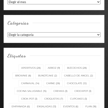
Archivos
Categorías
Categorías
Etiquetas
APERITIVOS
(28)
ARROZ
(9)
BIZCOCHOS
(28)
BROWNIE
(8)
BUNDTCAKE
(2)
CABELLO DE ANGEL
(2)
CARNAVAL
(14)
CARNE
(28)
CHOCOLATE
(12)
COCINA SALUDABLE
(15)
CREMAS
(3)
CROCKPOT
(3)
CROK-POT
(3)
CROQUETAS
(7)
CUPCAKES
(3)
EMPANADA
(6)
ENSALADAS
(13)
EVENTOS
(6)
FLAN
(18)