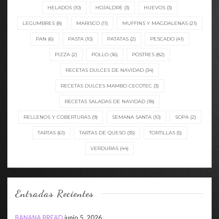
HELADOS
(10)
HOJALDRE
(3)
HUEVOS
(3)
LEGUMBRES
(8)
MARISCO
(11)
MUFFINS Y MAGDALENAS
(21)
PAN
(6)
PASTA
(10)
PATATAS
(2)
PESCADO
(41)
PIZZA
(2)
POLLO
(16)
POSTRES
(82)
RECETAS DULCES DE NAVIDAD
(34)
RECETAS DULCES MAMBO CECOTEC
(3)
RECETAS SALADAS DE NAVIDAD
(18)
RELLENOS Y COBERTURAS
(9)
SEMANA SANTA
(10)
SOPA
(2)
TARTAS
(61)
TARTAS DE QUESO
(35)
TORTILLAS
(5)
VERDURAS
(44)
Entradas Recientes
BANANA BREAD
junio 5, 2026