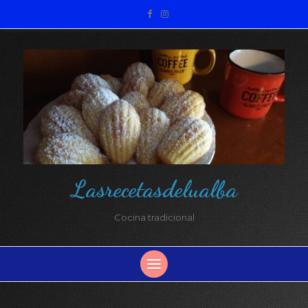
Lasrecetasdelualba
Cocina tradicional