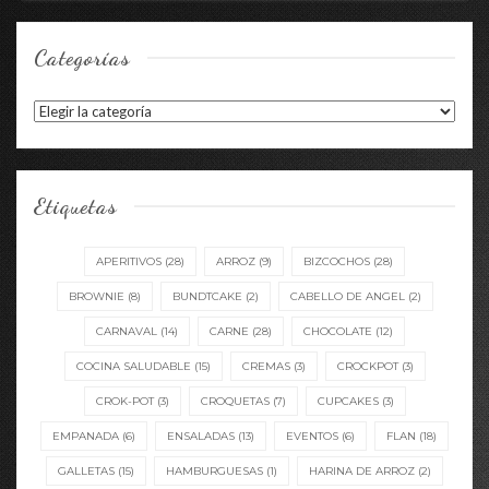
Categorías
Categorías
Etiquetas
APERITIVOS
(28)
ARROZ
(9)
BIZCOCHOS
(28)
BROWNIE
(8)
BUNDTCAKE
(2)
CABELLO DE ANGEL
(2)
CARNAVAL
(14)
CARNE
(28)
CHOCOLATE
(12)
COCINA SALUDABLE
(15)
CREMAS
(3)
CROCKPOT
(3)
CROK-POT
(3)
CROQUETAS
(7)
CUPCAKES
(3)
EMPANADA
(6)
ENSALADAS
(13)
EVENTOS
(6)
FLAN
(18)
GALLETAS
(15)
HAMBURGUESAS
(1)
HARINA DE ARROZ
(2)