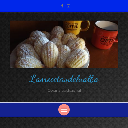
Lasrecetasdelualba
Cocina tradicional