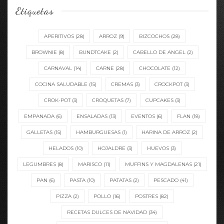
Etiquetas
APERITIVOS
(28)
ARROZ
(9)
BIZCOCHOS
(28)
BROWNIE
(8)
BUNDTCAKE
(2)
CABELLO DE ANGEL
(2)
CARNAVAL
(14)
CARNE
(28)
CHOCOLATE
(12)
COCINA SALUDABLE
(15)
CREMAS
(3)
CROCKPOT
(3)
CROK-POT
(3)
CROQUETAS
(7)
CUPCAKES
(3)
EMPANADA
(6)
ENSALADAS
(13)
EVENTOS
(6)
FLAN
(18)
GALLETAS
(15)
HAMBURGUESAS
(1)
HARINA DE ARROZ
(2)
HELADOS
(10)
HOJALDRE
(3)
HUEVOS
(3)
LEGUMBRES
(8)
MARISCO
(11)
MUFFINS Y MAGDALENAS
(21)
PAN
(6)
PASTA
(10)
PATATAS
(2)
PESCADO
(41)
PIZZA
(2)
POLLO
(16)
POSTRES
(82)
RECETAS DULCES DE NAVIDAD
(34)