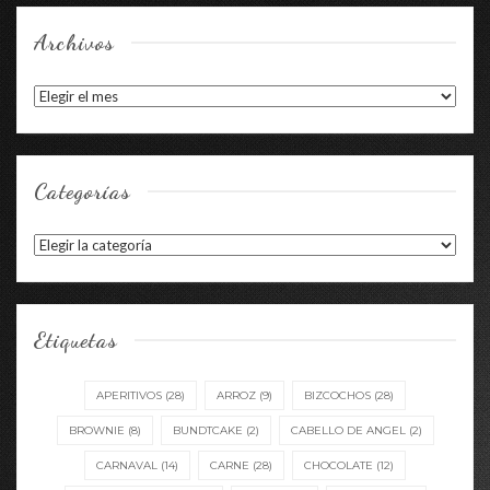
Archivos
Archivos
Categorías
Categorías
Etiquetas
APERITIVOS
(28)
ARROZ
(9)
BIZCOCHOS
(28)
BROWNIE
(8)
BUNDTCAKE
(2)
CABELLO DE ANGEL
(2)
CARNAVAL
(14)
CARNE
(28)
CHOCOLATE
(12)