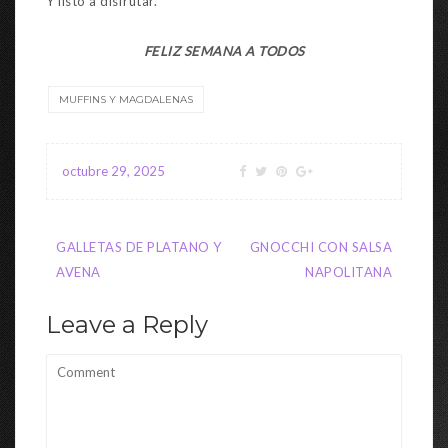
Y listo a disfrutar.
FELIZ SEMANA A TODOS
MUFFINS Y MAGDALENAS
octubre 29, 2025
Navegación
GALLETAS DE PLATANO Y
GNOCCHI CON SALSA
de
AVENA
NAPOLITANA
entradas
Leave a Reply