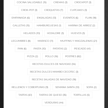
COCINA SALUDABLE
(15)
CREMAS
(3)
CROCKPOT
(3)
CROK-POT
(3)
CROQUETAS
(7)
CUPCAKES
(3)
EMPANADA
(6)
ENSALADAS
(13)
EVENTOS
(6)
FLAN
(18)
GALLETAS
(15)
HAMBURGUESAS
(1)
HARINA DE ARROZ
(2)
HELADOS
(10)
HOJALDRE
(3)
HUEVOS
(3)
LEGUMBRES
(8)
MARISCO
(11)
MUFFINS Y MAGDALENAS
(21)
PAN
(6)
PASTA
(10)
PATATAS
(2)
PESCADO
(41)
PIZZA
(2)
POLLO
(16)
POSTRES
(82)
RECETAS DULCES DE NAVIDAD
(34)
RECETAS DULCES MAMBO CECOTEC
(3)
RECETAS SALADAS DE NAVIDAD
(18)
RELLENOS Y COBERTURAS
(9)
SEMANA SANTA
(10)
SOPA
(2)
TARTAS
(61)
TARTAS DE QUESO
(35)
TORTILLAS
(5)
VERDURAS
(44)