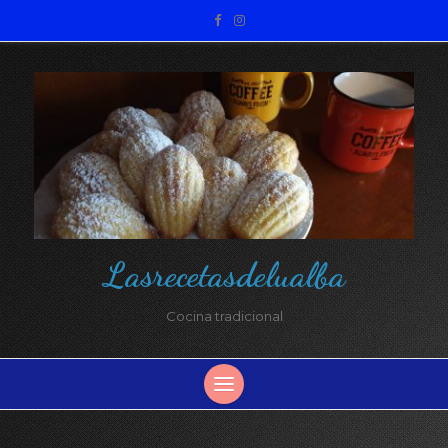
Lasrecetasdelualba
Cocina tradicional